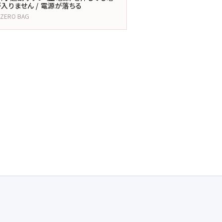
入りません / 電源が落ちる
LZERO BAG