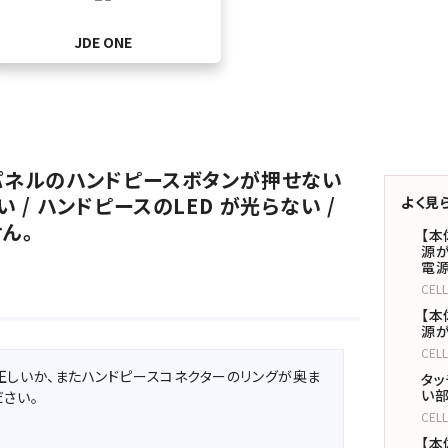
JDE ONE
チパネルのハンドピースボタンが押せない
 / ハンドピースのLED が光らない /
よく見
ん。
【本
源が
電
CEL
【本
源が
CEL
正しいか、またハンドピースコネクターのリングが奥ま
タッ
い部
さい。
CEL
【本