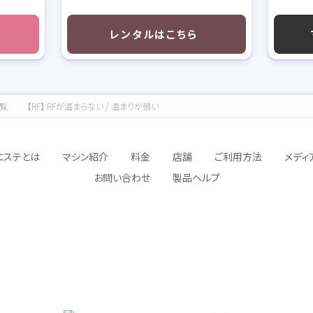
レンタルはこちら
覧
【RF】 RFが温まらない / 温まりが弱い
エステとは
マシン紹介
料金
店舗
ご利用方法
メディ
お問い合わせ
製品ヘルプ