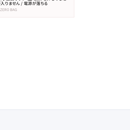
入りません / 電源が落ちる
LZERO BAG