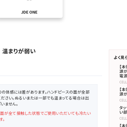
JDE ONE
 / 温まりが弱い
よく見
【本
源が
電
CEL
【本
りの体感には差があります。ハンドピースの面が全部
源が
ください。ぬるいまたは一部でも温まってる場合は出
CEL
いません。
タッ
い部
の面が全て接触した状態でご使用いただいても冷たい
CEL
す。
【本