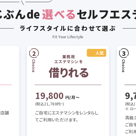
じぶん
de
選べる
セルフエス
ライフスタイルに合わせて選ぶ
業務用
エステマシンを
借りれる
19,800
9,
円/月〜
(税込21,780円~)
(税込)
※ ロ
テ店舗
ご自宅にエステマシンをレンタルし
高級
てご利用いただけます。
ご自
ご利