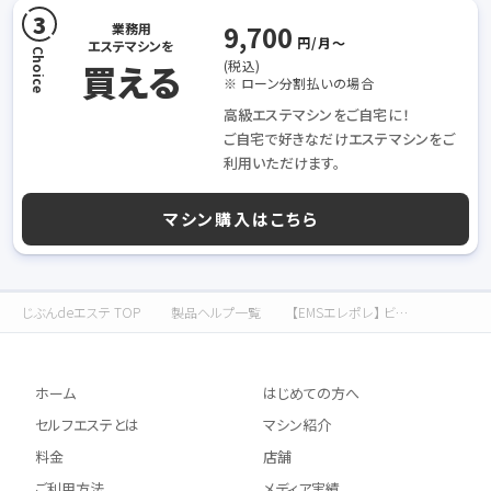
9,700
業務用
円/月〜
エステマシンを
買える
(税込)
※ ローン分割払いの場合
高級エステマシンをご自宅に！
ご自宅で好きなだけエステマシンをご
利用いただけます。
マシン購入はこちら
じぶんdeエステ TOP
製品ヘルプ一覧
【EMSエレポレ】 ビリビリしない / いつもより感覚が弱い
ホーム
はじめての方へ
セルフエステとは
マシン紹介
料金
店舗
ご利用方法
メディア実績