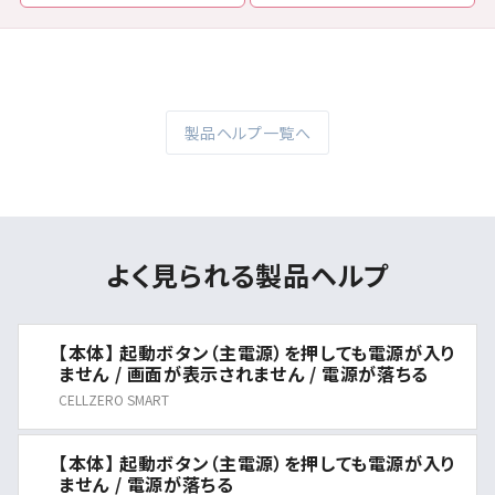
製品ヘルプ一覧へ
よく見られる製品ヘルプ
【本体】 起動ボタン（主電源）を押しても電源が入り
ません / 画面が表示されません / 電源が落ちる
CELLZERO SMART
【本体】 起動ボタン（主電源）を押しても電源が入り
ません / 電源が落ちる