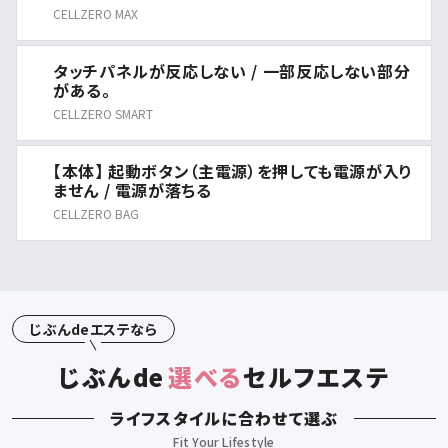
CELLZERO MAX
タッチパネルが反応しない / 一部反応しない部分
がある。
CELLZERO SMART
【本体】 起動ボタン（主電源）を押しても電源が入り
ません / 電源が落ちる
CELLZERO BAG
じぶんdeエステなら
じぶん
de
選べる
セルフエステ
ライフスタイルに合わせて選ぶ