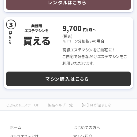
レンタルはこちら
9,700
業務用
円/月〜
エステマシンを
買える
(税込)
※ ローン分割払いの場合
高級エステマシンをご自宅に！
ご自宅で好きなだけエステマシンをご
利用いただけます。
マシン購入はこちら
じぶんdeエステ TOP
製品ヘルプ一覧
【RF】 RFが温まらない / 温まりが弱い
ホーム
はじめての方へ
セルフエステとは
マシン紹介