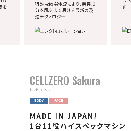
可能
し、
特殊な微弱電流により、美容成
善を
す
分を肌奥まで届ける最新の浸
透テクノロジー
CELLZERO Sakura
セルゼロサクラ
BODY
FACE
MADE IN JAPAN!
1台11役ハイスペックマシン