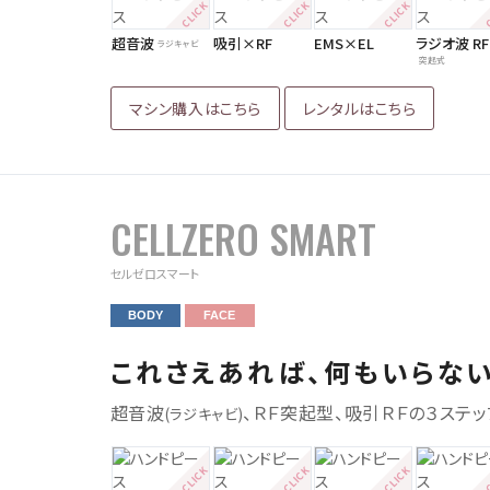
超音波
吸引×RF
EMS×EL
ラジオ波 RF
ラジキャビ
突起式
マシン購入はこちら
レンタルはこちら
CELLZERO SMART
セルゼロスマート
BODY
FACE
これさえあれば、何もいらな
超音波
、ＲＦ突起型、吸引ＲＦの３ステ
(ラジキャビ)