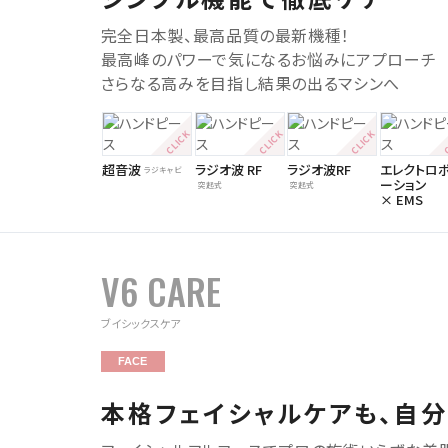
完全日本製、最高品質の最新機種！
最高峰のパワーで気になるお悩みにアプローチ
さらなる高みを目指し結果の出るマシンへ
超音波
ラジオ波 RF
ラジオ波RF
エレクトロ
ラジキャビ
ーション
突起式
突起式
× EMS
V6 CARE
ブイシックスケア
FACE
本格フェイシャルケアも、自