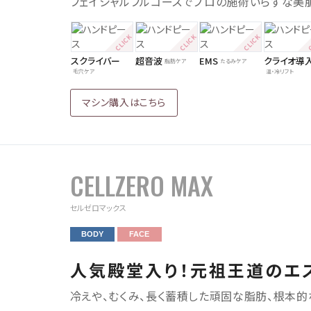
フェイシャルフルコースでプロの施術いらずな美
スクライバー
超音波
EMS
クライオ導
脂肪ケア
たるみケア
毛穴ケア
温・冷リフト
マシン購入はこちら
CELLZERO MAX
セルゼロマックス
BODY
FACE
人気殿堂入り！元祖王道のエ
冷えや、むくみ、長く蓄積した頑固な脂肪、根本的