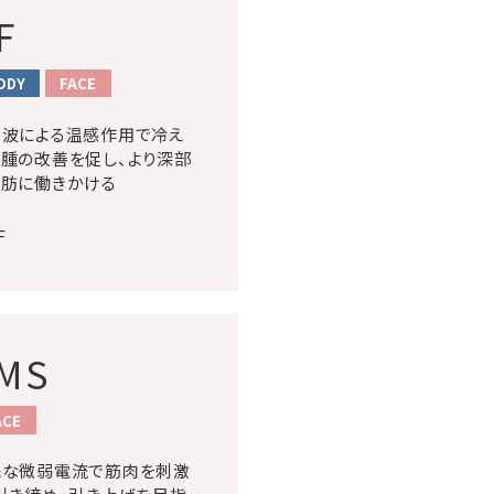
F
ODY
FACE
周波による温感作用で冷え
腫の改善を促し、より深部
脂肪に働きかける
MS
ACE
殊な微弱電流で筋肉を刺激