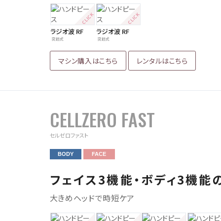
ラジオ波 RF
ラジオ波 RF
突起式
突起式
マシン購入はこちら
レンタルはこちら
CELLZERO FAST
セルゼロファスト
BODY
FACE
フェイス3機能・ボディ3機能
大きめヘッドで時短ケア