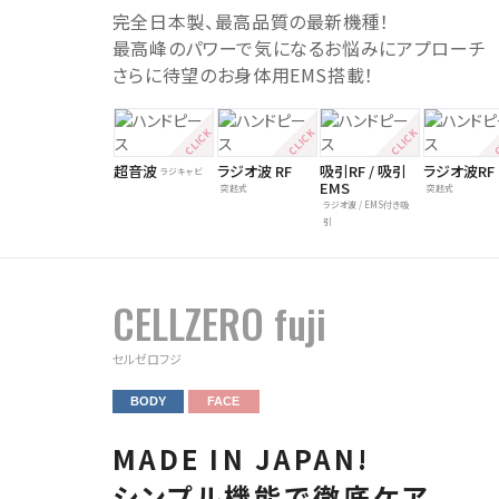
完全日本製、最高品質の最新機種！
最高峰のパワーで気になるお悩みにアプローチ
さらに待望のお身体用EMS搭載！
超音波
ラジオ波 RF
吸引RF / 吸引
ラジオ波RF
ラジキャビ
EMS
突起式
突起式
ラジオ波 / EMS付き吸
引
CELLZERO fuji
セルゼロフジ
BODY
FACE
MADE IN JAPAN!
シンプル機能で徹底ケア