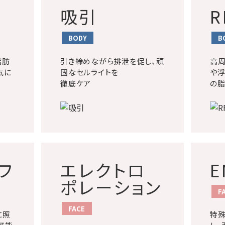
吸引
R
BODY
B
脂肪
引き締めながら排泄を促し、頑
高
気に
固なセルライトを
や浮
徹底ケア
の
フ
エレクトロ
E
ポレーション
F
FACE
に照
特