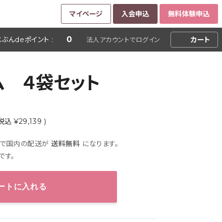
マイページ
入会申込
無料体験申込
0
じぶんdeポイント :
カート
法人
アカウントで
ログイン
ム ４袋セット
税込 ¥29,139 )
上で国内の配送が
送料無料
になります。
です。
ートに入れる