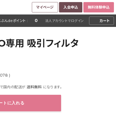
マイページ
入会申込
無料体験申込
0
じぶんdeポイント :
カート
法人
アカウントで
ログイン
ERO専用 吸引フィルタ
078 )
上で国内の配送が
送料無料
になります。
ートに入れる