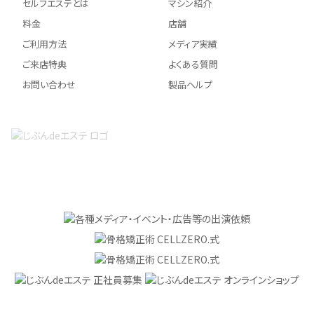
セルフエステとは
マシン紹介
料金
店舗
ご利用方法
メディア実績
ご来店特典
よくある質問
お問い合わせ
製品ヘルプ