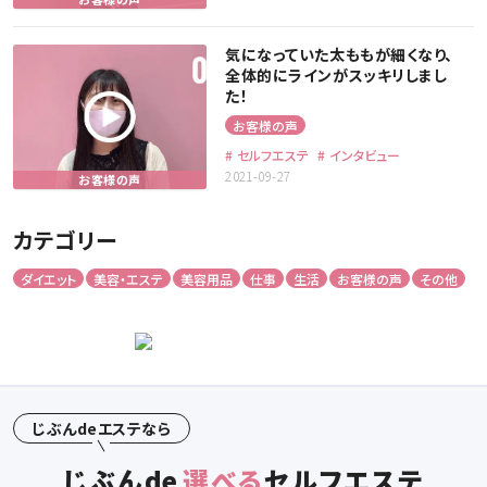
気になっていた太ももが細くなり、
全体的にラインがスッキリしまし
た！
お客様の声
セルフエステ
インタビュー
2021-09-27
カテゴリー
ダイエット
美容・エステ
美容用品
仕事
生活
お客様の声
その他
じぶんdeエステなら
じぶん
de
選べる
セルフエステ