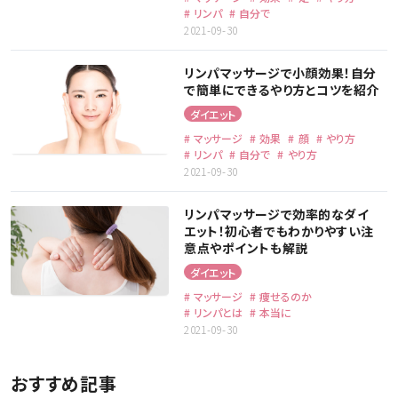
リンパ
自分で
2021-09-30
リンパマッサージで小顔効果！自分
で簡単にできるやり方とコツを紹介
ダイエット
マッサージ
効果
顔
やり方
リンパ
自分で
やり方
2021-09-30
リンパマッサージで効率的なダイ
エット！初心者でもわかりやすい注
意点やポイントも解説
ダイエット
マッサージ
痩せるのか
リンパとは
本当に
2021-09-30
おすすめ記事