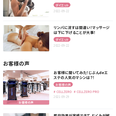
ダイエット
2022-09-22
リンパに流すは間違い！マッサージ
は下に下げることが大事！
ダイエット
2022-09-22
お客様の声
お客様に聞いてみた！じぶんdeエ
ステの人気のマシンは？！
お客様の声
CELLZERO
CELLZERO PRO
2021-09-29
即日効果が実感できて、むくみが解