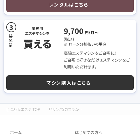
レンタルはこちら
9,700
業務用
円/月〜
エステマシンを
買える
(税込)
※ ローン分割払いの場合
高級エステマシンをご自宅に！
ご自宅で好きなだけエステマシンをご
利用いただけます。
マシン購入はこちら
じぶんdeエステ TOP
「#リンパ」のコラム一覧
ホーム
はじめての方へ