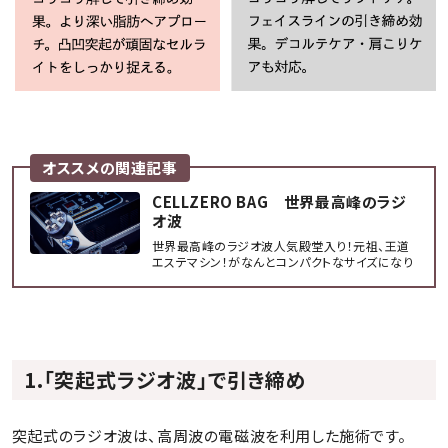
オススメの関連記事
CELLZERO BAG 世界最高峰のラジ
オ波
世界最高峰のラジオ波人気殿堂入り！元祖、王道
エステマシン！がなんとコンパクトなサイズになり
ました。コンパクトなのに機能は同じ！冷えや、むく
み、長く蓄積した頑固な脂肪、根本的な悩みの改
善にMAXは単一特化型の高周波美容機温め×解
してWアプローチ。ハイポーラ...
1.「突起式ラジオ波」で引き締め
突起式のラジオ波は、高周波の電磁波を利用した施術です。