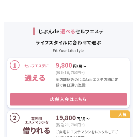
じぶん
de
選べる
セルフエステ
ライフスタイルに合わせて選ぶ
9,800
セルフエステに
円/月〜
(税込10,780円~)
通える
全店舗駅近のじぶんdeエステ店舗に定
額で毎日通い放題！
店舗入会はこちら
19,800
業務用
円/月〜
エステマシンを
(税込21,780円~)
借りれる
ご自宅にエステマシンをレンタルしてご