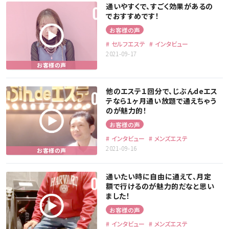
通いやすくで、すごく効果があるの
でおすすめです！
お客様の声
セルフエステ
インタビュー
2021-09-17
他のエステ１回分で、じぶんdeエス
テなら１ヶ月通い放題で通えちゃう
のが魅力的！
お客様の声
インタビュー
メンズエステ
2021-09-16
通いたい時に自由に通えて、月定
額で行けるのが魅力的だなと思い
ました！
お客様の声
インタビュー
メンズエステ