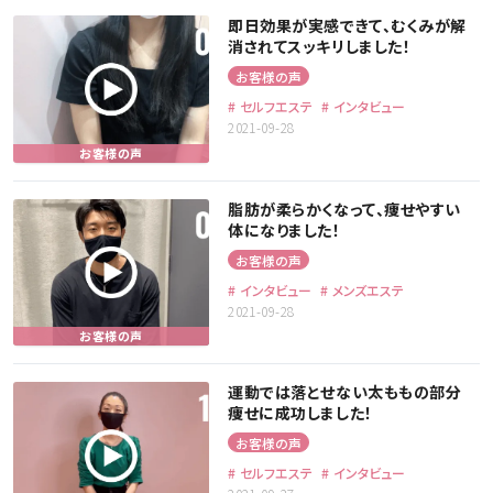
即日効果が実感できて、むくみが解
消されてスッキリしました！
お客様の声
セルフエステ
インタビュー
2021-09-28
脂肪が柔らかくなって、痩せやすい
体になりました！
お客様の声
インタビュー
メンズエステ
2021-09-28
運動では落とせない太ももの部分
痩せに成功しました！
お客様の声
セルフエステ
インタビュー