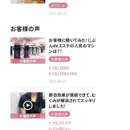
ダイエット
2022-09-22
お客様の声
お客様に聞いてみた！じぶ
んdeエステの人気のマシ
ンは？！
お客様の声
CELLZERO
CELLZERO PRO
2021-09-29
即日効果が実感できて、む
くみが解消されてスッキリ
しました！
お客様の声
セルフエステ
インタビュー