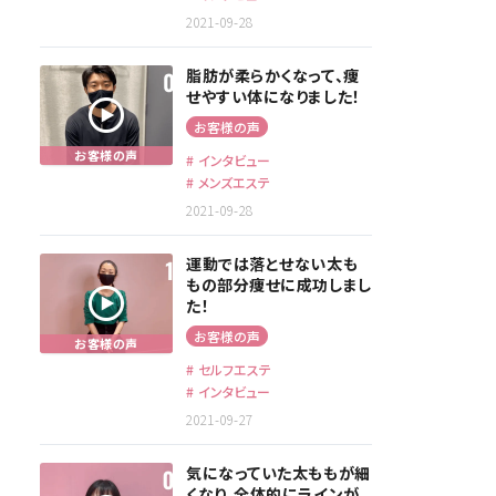
2021-09-28
脂肪が柔らかくなって、痩
せやすい体になりました！
お客様の声
インタビュー
メンズエステ
2021-09-28
運動では落とせない太も
もの部分痩せに成功しまし
た！
お客様の声
セルフエステ
インタビュー
2021-09-27
気になっていた太ももが細
くなり、全体的にラインが