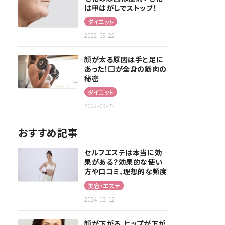
は甲はがしでストップ！
ダイエット
2022-09-22
顔が太る原因は手と足に
あった！口が全身の筋肉の
秘密
ダイエット
2022-09-22
おすすめ記事
セルフエステは本当に効
果がある？効果的な使い
方や口コミ、理想的な頻度
を解説！
美容・エステ
2024-12-12
顔が下がる、ヒップが下が