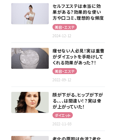
セルフエステは本当に効
果がある？効果的な使い
方や口コミ、理想的な頻度
を解説！
美容・エステ
2024-12-12
痩せない人必見！実は重曹
がダイエットを手助けして
くれる効果があった？！
美容・エステ
2022-09-12
顔が下がる、ヒップが下が
る、、、は間違い！？実は骨
が上がっていた！
ダイエット
2022-11-03
老化の原因は血流？老化