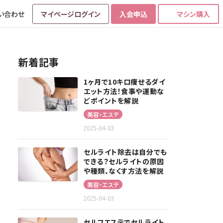
い合わせ
マイページログイン
入会申込
マシン購入
新着記事
1ヶ月で10キロ痩せるダイ
エット方法！食事や運動な
どポイントを解説
美容・エステ
2025-04-03
セルライト除去は自分でも
できる？セルライトの原因
や種類、なくす方法を解説
美容・エステ
2025-04-03
セルフエステでセルライト