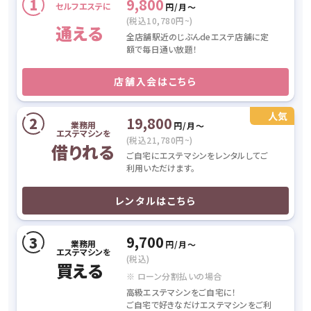
9,800
セルフエステに
円/月〜
(税込10,780円~)
通える
全店舗駅近のじぶんdeエステ店舗に定
額で毎日通い放題！
店舗入会はこちら
19,800
業務用
円/月〜
エステマシンを
(税込21,780円~)
借りれる
ご自宅にエステマシンをレンタルしてご
利用いただけます。
レンタルはこちら
9,700
業務用
円/月〜
エステマシンを
(税込)
買える
※ ローン分割払いの場合
高級エステマシンをご自宅に！
ご自宅で好きなだけエステマシンをご利