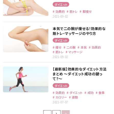
ダイエット
効果的
筋トレ
脚痩せ
2021-09-02
本気で二の腕が痩せる！効果的な
筋トレ・マッサージのやり方
ダイエット
痩せ
二の腕
本気
効果的
筋トレ
マッサージ
2021-09-02
【最新版】効果的なダイエット方法
まとめ 〜ダイエット成功の鍵っ
て？〜
ダイエット
効果的
ダイエット
成功
食事
カロリー
運動
2021-07-07