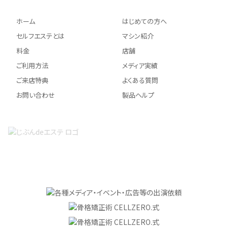
ホーム
はじめての方へ
セルフエステとは
マシン紹介
料金
店舗
ご利用方法
メディア実績
ご来店特典
よくある質問
お問い合わせ
製品ヘルプ