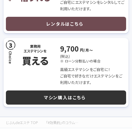
ご自宅にエステマシンをレンタルしてご
利用いただけます。
レンタルはこちら
9,700
業務用
円/月〜
エステマシンを
買える
(税込)
※ ローン分割払いの場合
高級エステマシンをご自宅に！
ご自宅で好きなだけエステマシンをご
利用いただけます。
マシン購入はこちら
じぶんdeエステ TOP
「#効果的」のコラム一覧