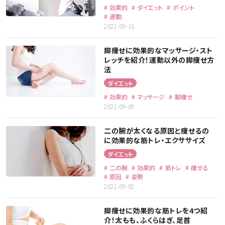
効果的
ダイエット
ポイント
運動
2021-09-16
脚痩せに効果的なマッサージ・スト
レッチを紹介！運動以外の脚痩せ方
法
ダイエット
効果的
マッサージ
脚痩せ
2021-09-09
二の腕が太くなる原因と痩せるの
に効果的な筋トレ・エクササイズ
ダイエット
二の腕
効果的
筋トレ
痩せる
原因
姿勢
2021-09-02
脚痩せに効果的な筋トレを4つ紹
介！太もも、ふくらはぎ、足首