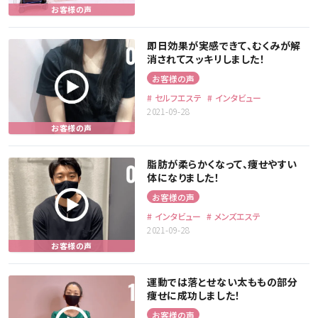
即日効果が実感できて、むくみが解
消されてスッキリしました！
お客様の声
セルフエステ
インタビュー
2021-09-28
脂肪が柔らかくなって、痩せやすい
体になりました！
お客様の声
インタビュー
メンズエステ
2021-09-28
運動では落とせない太ももの部分
痩せに成功しました！
お客様の声