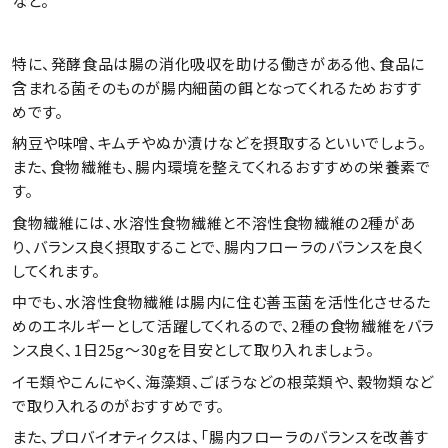
など。
特に、発酵食品は腸の消化吸収を助ける働きがある他、食品に
含まれる菌そのものが腸内細菌の餌となってくれるためおすす
めです。
納豆や味噌、キムチやぬか漬けなどを摂取するといいでしょう。
また、食物繊維も、腸内環境を整えてくれるおすすめの栄養素で
す。
食物繊維には、水溶性食物繊維と不溶性食物繊維の2種があ
り、バランス良く摂取することで、腸内フローラのバランスを良く
してくれます。
中でも、水溶性食物繊維は腸内に住む善玉菌を活性化させるた
めのエネルギーとして活躍してくれるので、2種の食物繊維をバラ
ンス良く、1日25g～30gを目安として取り入れましょう。
イモ類やこんにゃく、海藻類、ごぼうなどの根菜類や、穀物類など
で取り入れるのがおすすめです。
また、プロバイオティクスは、「腸内フローラのバランスを改善す