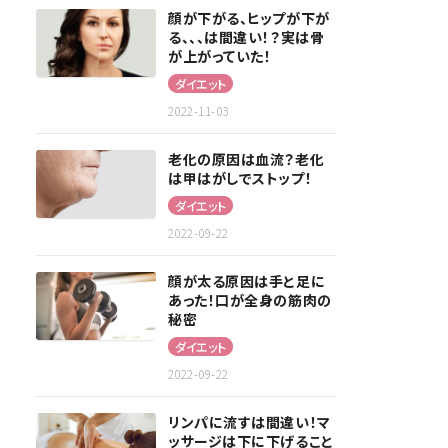
顔が下がる、ヒップが下が
る、、、は間違い！？実は骨
が上がっていた！
ダイエット
2022-11-03
老化の原因は血流？老化
は甲はがしでストップ！
ダイエット
2022-09-22
顔が太る原因は手と足に
あった！口が全身の筋肉の
秘密
ダイエット
2022-09-22
リンパに流すは間違い！マ
ッサージは下に下げること