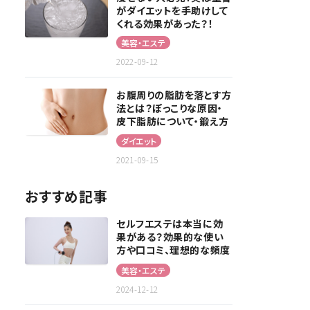
がダイエットを手助けして
くれる効果があった？！
美容・エステ
2022-09-12
お腹周りの脂肪を落とす方
法とは？ぽっこりな原因・
皮下脂肪について・鍛え方
を紹介
ダイエット
2021-09-15
おすすめ記事
セルフエステは本当に効
果がある？効果的な使い
方や口コミ、理想的な頻度
を解説！
美容・エステ
2024-12-12