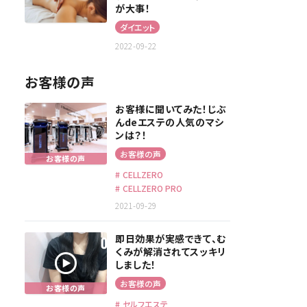
が大事！
ダイエット
2022-09-22
お客様の声
お客様に聞いてみた！じぶ
んdeエステの人気のマシ
ンは？！
お客様の声
CELLZERO
CELLZERO PRO
2021-09-29
即日効果が実感できて、む
くみが解消されてスッキリ
しました！
お客様の声
セルフエステ