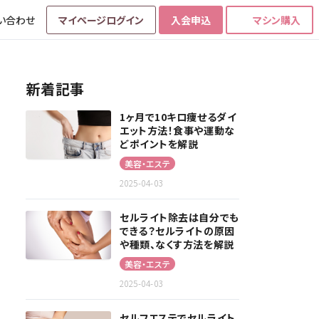
い合わせ
マイページログイン
入会申込
マシン購入
新着記事
1ヶ月で10キロ痩せるダイ
エット方法！食事や運動な
どポイントを解説
美容・エステ
2025-04-03
セルライト除去は自分でも
できる？セルライトの原因
や種類、なくす方法を解説
美容・エステ
2025-04-03
セルフエステでセルライト