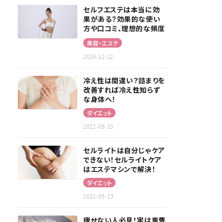
セルフエステは本当に効
果がある？効果的な使い
方や口コミ、理想的な頻度
を解説！
美容・エステ
2024-12-12
冷え性は間違い？詰まりを
改善すれば冷え性知らず
な身体へ！
ダイエット
2022-09-15
セルライトは自分じゃケア
できない！セルライトケア
はエステマシンで解決！
ダイエット
2022-09-13
痩せない人必見！実は重曹