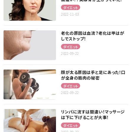
ダイエット
2022-11-03
老化の原因は血流？老化は甲はが
しでストップ！
ダイエット
2022-09-22
顔が太る原因は手と足にあった！口
が全身の筋肉の秘密
ダイエット
2022-09-22
リンパに流すは間違い！マッサージ
は下に下げることが大事！
ダイエット
2022-09-22