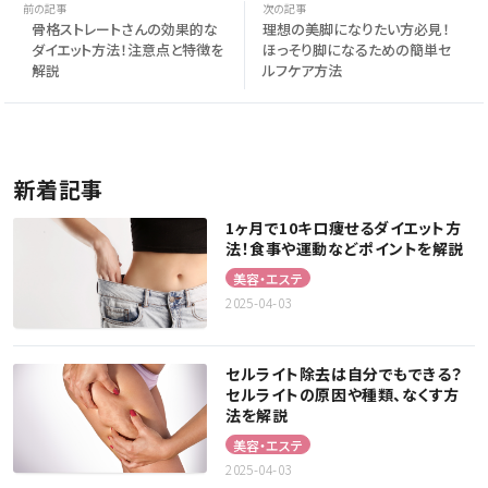
骨格ストレートさんの効果的な
理想の美脚になりたい方必見！
ダイエット方法！注意点と特徴を
ほっそり脚になるための簡単セ
解説
ルフケア方法
新着記事
1ヶ月で10キロ痩せるダイエット方
法！食事や運動などポイントを解説
美容・エステ
2025-04-03
セルライト除去は自分でもできる？
セルライトの原因や種類、なくす方
法を解説
美容・エステ
2025-04-03