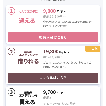
9,800
セルフエステに
円/月〜
(税込10,780円~)
通える
全店舗駅近のじぶんdeエステ店舗に定
額で毎日通い放題！
店舗入会はこちら
19,800
業務用
円/月〜
エステマシンを
(税込21,780円~)
借りれる
ご自宅にエステマシンをレンタルしてご
利用いただけます。
レンタルはこちら
9,700
業務用
円/月〜
エステマシンを
(税込)
買える
※ ローン分割払いの場合