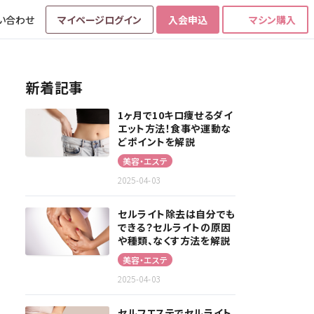
い合わせ
マイページログイン
入会申込
マシン購入
新着記事
1ヶ月で10キロ痩せるダイ
エット方法！食事や運動な
どポイントを解説
美容・エステ
2025-04-03
セルライト除去は自分でも
できる？セルライトの原因
や種類、なくす方法を解説
美容・エステ
2025-04-03
セルフエステでセルライト