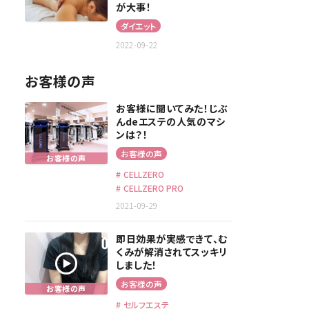
が大事！
ダイエット
2022-09-22
お客様の声
お客様に聞いてみた！じぶ
んdeエステの人気のマシ
ンは？！
お客様の声
CELLZERO
CELLZERO PRO
2021-09-29
即日効果が実感できて、む
くみが解消されてスッキリ
しました！
お客様の声
セルフエステ