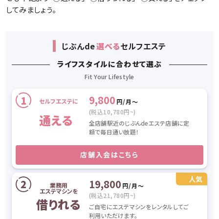
してみましょう。
じぶん
de
選べる
セルフエステ
ライフスタイルに合わせて選ぶ
9,800
セルフエステに
円/月〜
(税込10,780円~)
通える
全店舗駅近のじぶんdeエステ店舗に定
額で毎日通い放題！
店舗入会はこちら
19,800
業務用
円/月〜
エステマシンを
(税込21,780円~)
借りれる
ご自宅にエステマシンをレンタルしてご
利用いただけます。